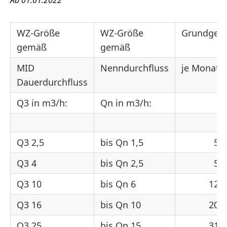
Ab 01.01.2022
WZ-Größe
WZ-Größe
Grundgeb
gemäß
gemäß
MID
Nenndurchfluss
je Monat:
Dauerdurchfluss
Q3 in m3/h:
Qn in m3/h:
Q3 2,5
bis Qn 1,5
5,0
Q3 4
bis Qn 2,5
5,0
Q3 10
bis Qn 6
12,5
Q3 16
bis Qn 10
20,0
Q3 25
bis Qn 15
31,2