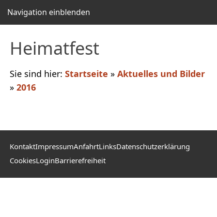
Navigation einblenden
Heimatfest
Sie sind hier:
Startseite
»
Aktuelles und Bilder
»
2016
Kontakt
Impressum
Anfahrt
Links
Datenschutzerklärung
Cookies
Login
Barrierefreiheit